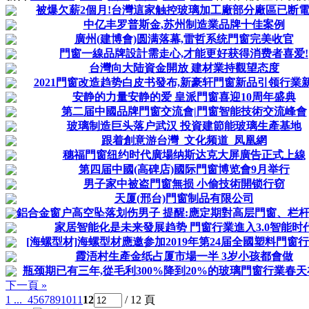
被爆欠薪2個月!台灣這家触控玻璃加工廠部分廠區已断
中亿丰罗普斯金,苏州制造業品牌十佳案例
廣州(建博會)圆满落幕,雷哲系统門窗完美收官
門窗一線品牌設計需走心,才能更好获得消费者喜爱!
台灣向大陆資金開放 建材業持觀望态度
2021門窗改造趋势白皮书發布,新豪轩門窗新品引领行業
安静的力量安静的爱 皇派門窗喜迎10周年盛典
第二届中國品牌門窗交流會|門窗智能技術交流峰會
玻璃制造巨头落户武汉 投資建節能玻璃生產基地
跟着創意游台灣_文化频道_凤凰網
穗福門窗纽约时代廣場纳斯达克大屏廣告正式上線
第四届中國(高碑店)國际門窗博览會9月举行
男子家中被盗門窗無损 小偷技術開锁行窃
天厦(邢台)門窗制品有限公司
鋁合金窗户高空坠落划伤男子 提醒:應定期對高层門窗、栏杆等
家居智能化是未来發展趋势 門窗行業進入3.0智能时
[海螺型材]海螺型材應邀参加2019年第24届全國塑料門窗
霞浯村生產金纸占厦市場一半 3岁小孩都會做
瓶颈期已有三年,從毛利300%降到20%的玻璃門窗行業春天
下一頁 »
1 ...
4
5
6
7
8
9
10
11
12
/ 12 頁