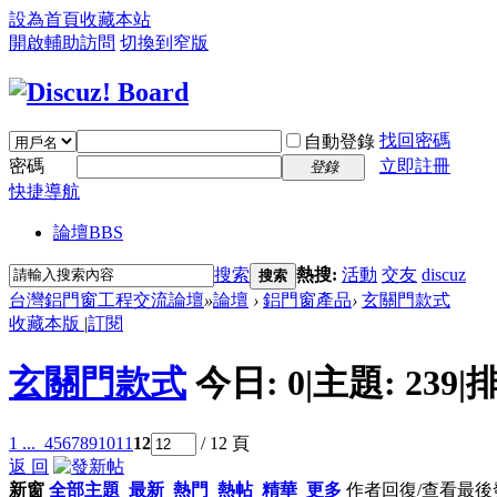
設為首頁
收藏本站
開啟輔助訪問
切換到窄版
找回密碼
自動登錄
密碼
立即註冊
登錄
快捷導航
論壇
BBS
搜索
熱搜:
活動
交友
discuz
搜索
台灣鋁門窗工程交流論壇
»
論壇
›
鋁門窗產品
›
玄關門款式
收藏本版
|
訂閱
玄關門款式
今日:
0
|
主題:
239
|
排
1 ...
4
5
6
7
8
9
10
11
12
/ 12 頁
返 回
新窗
全部主題
最新
熱門
熱帖
精華
更多
作者
回復/查看
最後