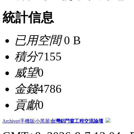
統計信息
已用空間
0 B
積分
7155
威望
0
金錢
4786
貢獻
0
Archiver
|
手機版
|
小黑屋
|
台灣鋁門窗工程交流論壇