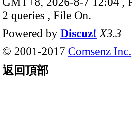
GMT+8, 2026-8-7 12:04
, 
2 queries , File On.
Powered by
Discuz!
X3.3
© 2001-2017
Comsenz Inc.
返回頂部