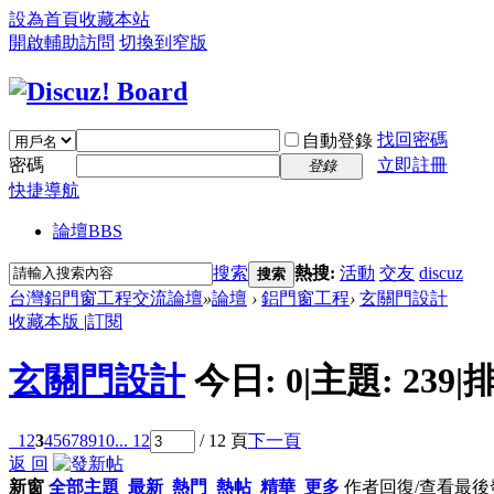
設為首頁
收藏本站
開啟輔助訪問
切換到窄版
找回密碼
自動登錄
密碼
立即註冊
登錄
快捷導航
論壇
BBS
搜索
熱搜:
活動
交友
discuz
搜索
台灣鋁門窗工程交流論壇
»
論壇
›
鋁門窗工程
›
玄關門設計
收藏本版
|
訂閱
玄關門設計
今日:
0
|
主題:
239
|
排
1
2
3
4
5
6
7
8
9
10
... 12
/ 12 頁
下一頁
返 回
新窗
全部主題
最新
熱門
熱帖
精華
更多
作者
回復/查看
最後