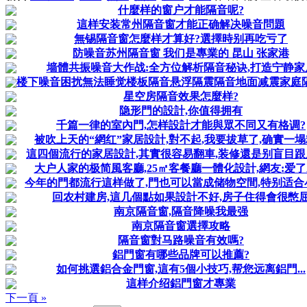
什麼样的窗户才能隔音呢?
這样安装常州隔音窗才能正确解决噪音問題
無锡隔音窗怎麼样才算好?選擇時别再吃亏了
防噪音苏州隔音窗 我们是專業的 昆山 张家港
墙體共振噪音大作战:全方位解析隔音秘诀,打造宁静家
楼下噪音困扰無法睡觉楼板隔音悬浮隔震隔音地面减震家庭
星空房隔音效果怎麼样?
隐形門的設計,你值得拥有
千篇一律的室內門,怎样設計才能與眾不同又有格调?
被吹上天的“網红”家居設計,對不起,我要拔草了,确實一
這四個流行的家居設計,其實很容易翻車,装修還是别盲目跟風了
大户人家的极简風客廳,25㎡客餐廳一體化設計,網友:爱
今年的門都流行這样做了,門也可以當成储物空間,特别适合
回农村建房,這几個點如果設計不好,房子住得會很憋
南京隔音窗,隔音降噪我最强
南京隔音窗選擇攻略
隔音窗對马路噪音有效嗎?
鋁門窗有哪些品牌可以推薦?
如何挑選鋁合金門窗,這有5個小技巧,帮您远离鋁門...
這样介绍鋁門窗才專業
下一頁 »