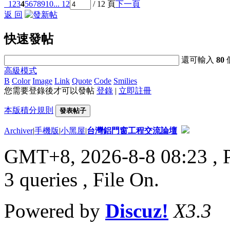
1
2
3
4
5
6
7
8
9
10
... 12
/ 12 頁
下一頁
返 回
快速發帖
還可輸入
80
高級模式
B
Color
Image
Link
Quote
Code
Smilies
您需要登錄後才可以發帖
登錄
|
立即註冊
本版積分規則
發表帖子
Archiver
|
手機版
|
小黑屋
|
台灣鋁門窗工程交流論壇
GMT+8, 2026-8-8 08:23
, 
3 queries , File On.
Powered by
Discuz!
X3.3