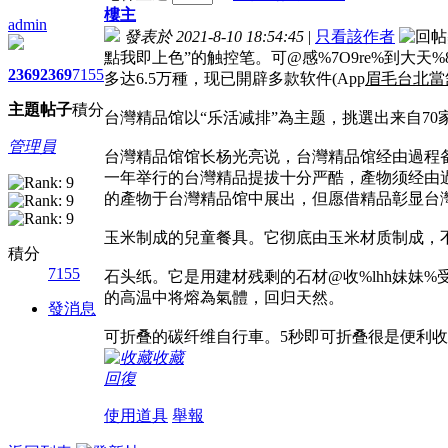
樓主
admin
發表於 2021-8-10 18:54:45
|
只看該作者
點我即上色”的触控笔。可@感%7O9re%到大
2369
2369
7155
多达6.5万種，现已開辟多款软件(App
眉毛台北當
主題
帖子
積分
台灣精品馆以“乐活减排”為主题，挑選出来自7
管理員
台灣精品馆馆长杨光亮说，台灣精品馆经由過程
一年举行的台灣精品提拔十分严酷，產物须经由
的產物于台灣精品馆中展出，但愿借精品彰显台
玉米制成的兒童餐具。它彻底由玉米材质制成，
積分
7155
石头纸。它是用建材残剩的石材@收%lhh妹妹%
的高温中将熔為氣體，回归天然。
發消息
可折叠的碳纤维自行車。5秒即可折叠很是便利收纳
收藏
回復
使用道具
舉報