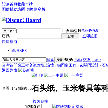
設為首頁
收藏本站
開啟輔助訪問
切換到窄版
找回密碼
自動登錄
密碼
立即註冊
登錄
快捷導航
論壇
BBS
搜索
熱搜:
活動
交友
discuz
搜索
台灣鋁門窗工程交流論壇
»
論壇
›
鋁門窗工程
›
玄關門設計
›
石
返回列表
石头纸、玉米餐具等科
查看:
1424
|
回復:
0
[複製鏈接]
電梯直達