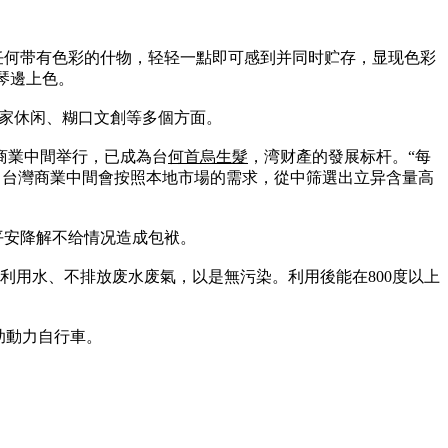
……任何带有色彩的什物，轻轻一點即可感到并同时贮存，显现色彩
琴邊上色。
居家休闲、糊口文創等多個方面。
商業中間举行，已成為台
何首烏生髮
，湾财產的發展标杆。“每
。台灣商業中間會按照本地市場的需求，從中筛選出立异含量高
以平安降解不给情况造成包袱。
、不利用水、不排放废水废氣，以是無污染。利用後能在800度以上
助動力自行車。