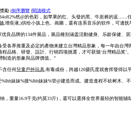
|
倒序瀏覽
|
閱讀模式
天%84oR2%然@的色彩，如苹果的红、头發的黑、牛崽裤的蓝
舖
,增長液,)供给小孩上色、画圖，還有连系音乐的软件，可邊抚
0家优良品牌的134件展品，展品種别涵盖活動健身、乐龄保健、
备受各界推重及必定的產物来建立台灣精品形象，每一年由台灣
過程品格、研發、設計、行销四项挑選，才可获颁‘台灣精品奖’
灣制造的形象與品牌價值。”
不含任何
兒童戶外玩具
,有毒成份，跨越120摄氏度就會挥發得
受%lhh妹妹%接%lhh妹妹%管@建造而成。建造進程不砍树木
，重量16.9千克(约莫33斤)，還可以選择全世界最轻的智能辅