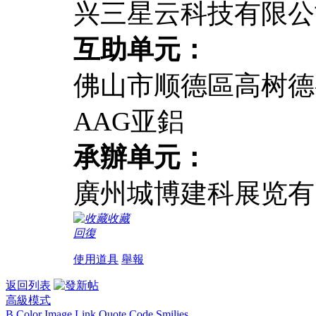
兴三星云科技有限公
互助单元：
佛山市顺德區高树德
AAG亚鋁
承辦单元：
廣州城博建科展览有
收藏
回復
使用道具
舉報
返回列表
高級模式
B
Color
Image
Link
Quote
Code
Smilies