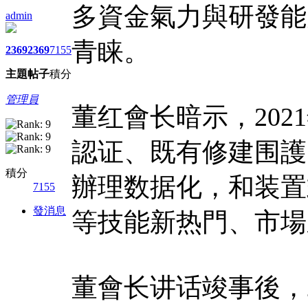
多資金氣力與研發能
admin
青睐。
2369
2369
7155
主題
帖子
積分
管理員
董红會长暗示，20
認证、既有修建围護
積分
辦理数据化，和装置
7155
發消息
等技能新热門、市場
董會长讲话竣事後，