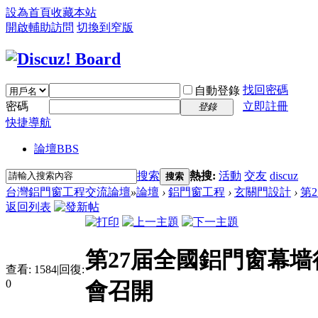
設為首頁
收藏本站
開啟輔助訪問
切換到窄版
找回密碼
自動登錄
密碼
立即註冊
登錄
快捷導航
論壇
BBS
搜索
熱搜:
活動
交友
discuz
搜索
台灣鋁門窗工程交流論壇
»
論壇
›
鋁門窗工程
›
玄關門設計
›
第
返回列表
第27届全國鋁門窗幕墙
查看:
1584
|
回復:
0
會召開